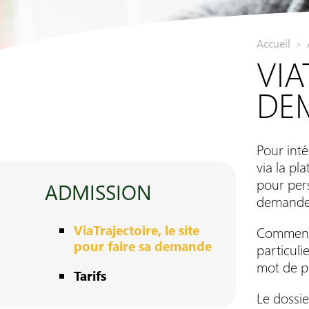
Accueil
>
VIA
DE
Pour inté
via la pl
pour pers
ADMISSION
demande,
ViaTrajectoire, le site
Commence
pour faire sa demande
particuli
mot de pa
Tarifs
Le dossie