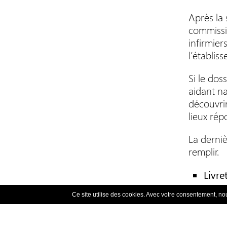
Après la 
commissi
infirmier
l’établis
Si le dos
aidant n
découvrir
lieux rép
La derniè
remplir.
Livre
Contr
Ce site utilise des cookies. Avec votre consentement, nous
Règl