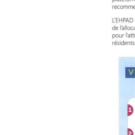
recommen
L’EHPAD L
de l’allo
pour l’at
résidents 