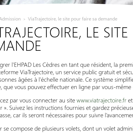
Admission
ViaTrajectoire, le site pour faire sa demande
>
TRAJECTOIRE, LE SITE
MANDE
grer l’EHPAD Les Cèdres en tant que résident, la premi
ateforme ViaTrajectoire, un service public gratuit et séc
onnes âgées à l’échelle nationale. Ce système simplifie
 que vous pouvez effectuer en ligne par vous-même ou 
z par vous connecter au site
www.viatrajectoire.fr
et
er ». Suivez les instructions fournies et gardez précie
sse, car ils seront nécessaires pour suivre l’avancem
r se compose de plusieurs volets, dont un volet admin