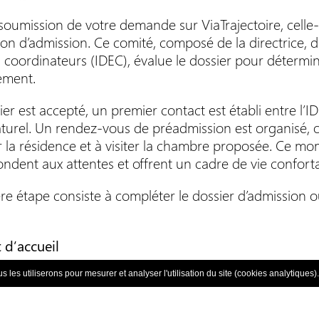
soumission de votre demande sur ViaTrajectoire, celle-
on d’admission. Ce comité, composé de la directrice, 
s coordinateurs (IDEC), évalue le dossier pour détermin
sement.
sier est accepté, un premier contact est établi entre l
aturel. Un rendez-vous de préadmission est organisé, 
 la résidence et à visiter la chambre proposée. Ce mom
ondent aux attentes et offrent un cadre de vie confort
re étape consiste à compléter le dossier d’admission o
t d’accueil
at de séjour et tarifs
 les utiliserons pour mesurer et analyser l'utilisation du site (cookies analytiques).
ement de fonctionnement