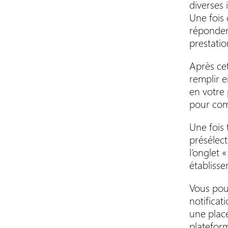
diverses 
Une fois 
répondent
prestatio
Après ce
remplir e
en votre 
pour comp
Une fois 
présélect
l’onglet 
établisse
Vous pour
notificat
une place
platefor